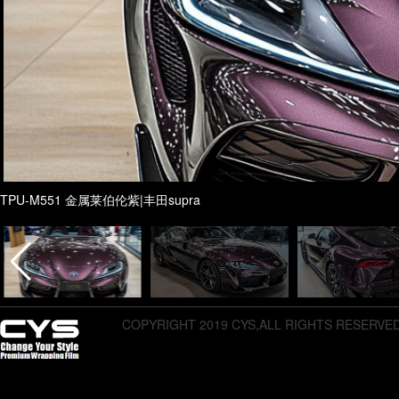
TPU-M551 金属莱伯伦紫|丰田supra
COPYRIGHT 2019 CYS,ALL RIGHTS RESERVE