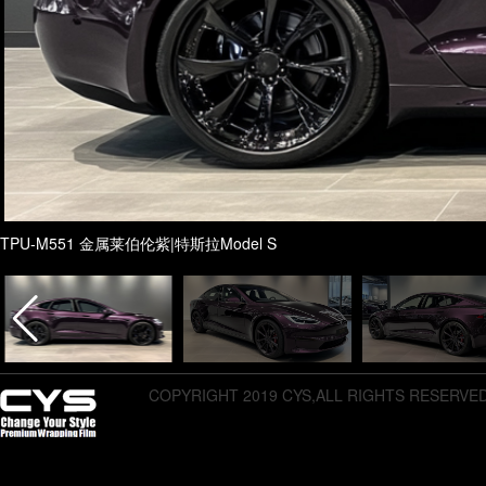
TPU-M551 金属莱伯伦紫|特斯拉Model S
COPYRIGHT 2019 CYS,ALL RIGHTS RESERVE