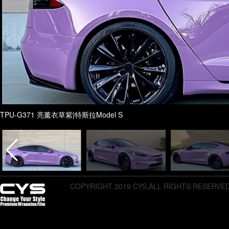
TPU-G371 亮薰衣草紫|特斯拉Model S
COPYRIGHT 2019 CYS,ALL RIGHTS RESERVE