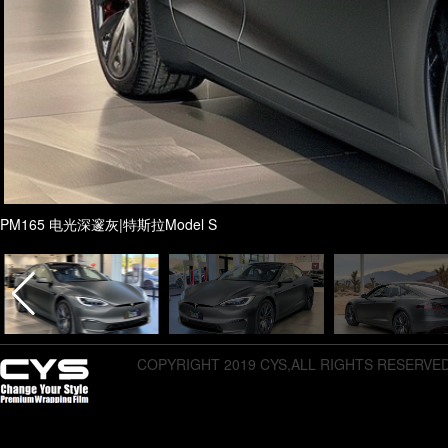
PM165 电光深邃灰|特斯拉Model S
COPYRIGHT 2019 CYS,ALL RIGHTS RESERVE